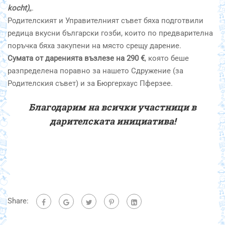
kocht)
„.
Родителският и Управителният съвет бяха подготвили
редица вкусни български гозби, които по предварителна
поръчка бяха закупени на място срещу дарение.
Сумата от даренията възлезе на 290 €
, която беше
разпределена поравно за нашето Сдружение (за
Родителския съвет) и за Бюргерхаус Пферзее.
Благодарим на всички участници в
дарителската инициатива!
Share: