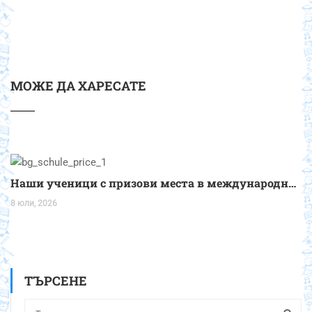
МОЖЕ ДА ХАРЕСАТЕ
Наши ученици с призови места в международното състезание „Таланти без граница“ и със специална награда от Девети национален фолклорен фестивал „Димитър Гайдаров“ Казанлък!
8 юли, 2026
ТЪРСЕНЕ