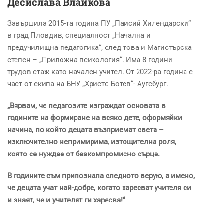
Десислава Влайкова
Завършила 2015-та година ПУ „Паисий Хилендарски“
в град Пловдив, специалност „Начална и
предучилищна педагогика“, след това и Магистърска
степен – „Приложна психология“. Има 8 години
трудов стаж като начален учител. От 2022-ра година е
част от екипа на БНУ „Христо Ботев“- Аугсбург.
„Вярвам, че
педагозите изграждат основата в
годините на формиране на всяко дете, оформяйки
начина, по който децата възприемат света –
изключително непримирима, изтощителна роля,
която
се нуждае от безкомпромисно сърце.
В годините съм припознала следното верую, а имено,
че
децата учат най-добре, когато харесват
учителя си
и знаят, че и учителят ги харесва!
“