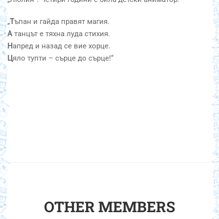
„
Т
ъпан и гайда правят магия.
А
танцът е тяхна луда стихия.
Н
апред и назад се вие хорце.
Ц
яло тупти – сърце до сърце!“
OTHER MEMBERS