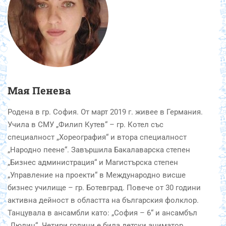
Мая Пенева
Родена в гр. София. От март 2019 г. живее в Германия.
Учила в СМУ „Филип Кутев“ – гр. Котел със
специалност „Хореография“ и втора специалност
„Народно пеене“. Завършила Бакалаварска степен
„Бизнес администрация“ и Магистърска степен
„Управление на проекти“ в Международно висше
бизнес училище – гр. Ботевград. Повече от 30 години
активна дейност в областта на българския фолклор.
Танцувала в ансамбли като: „София – 6“ и ансамбъл
„Люлин“. Четири години е била детски аниматор.