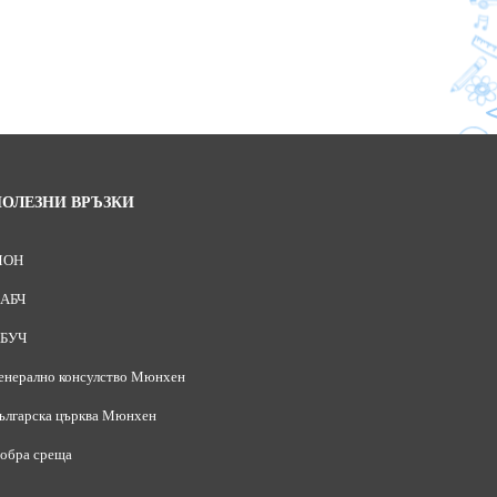
ПОЛЕЗНИ ВРЪЗКИ
МОН
АБЧ
БУЧ
енерално консулство Мюнхен
ългарска църква Мюнхен
обра среща