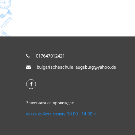
017647012421
bulgarischeschule_augsburg@yahoo.de
Занятията се провеждат
всяка събота между 10.00 - 14.00 ч.