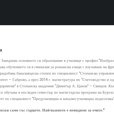
а
с. Завършва основното си образование в училище с профил “Изобра
ава обучението си в гимназия за романски езици с изучаване на фр
 придобива бакалавърска степен по специалност ”Стопанско управлен
итет – Габрово, а през 2014 г. магистратура по “Счетоводство и од
дприятия” в Стопанска академия “Димитър А. Цанов” – Свищов. Къ
е обучава в последен семестър по магистърска програма на Бурга
ет по специалност “Предучилищна и начално-училищна педагогика”
нски само със сърцето. Най-важното е невидимо за очите.”