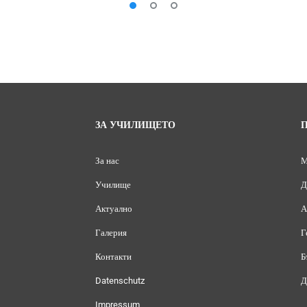
ЗА УЧИЛИЩЕТО
За нас
Училище
Д
Актуално
А
Галерия
Г
Контакти
Б
Datenschutz
Д
Impressum