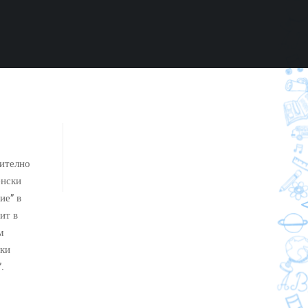
зително
енски
ие” в
ит в
м
ски
.