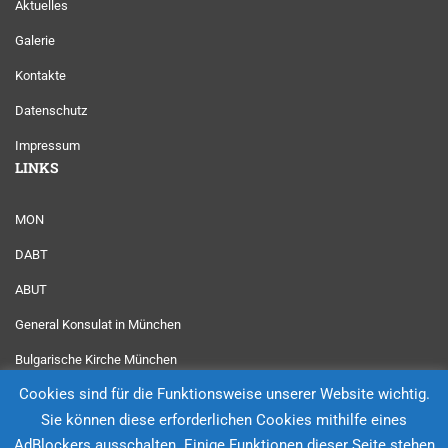
Aktuelles
Galerie
Kontakte
Datenschutz
Impressum
LINKS
MON
DABT
ABUT
General Konsulat in München
Bulgarische Kirche München
Cookies sind für die Funktionsweise unserer Website wichtig.
Dobra sreshta
Sie können diese erforderlichen Cookies mithilfe eines
AdBlockers ausschalten. Einige Funktionen dieser Seite stehen